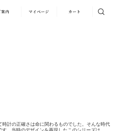
ご案内
マイページ
カート
oについて
理・保証
ズガイド
フト包装
入者特典
社概要
って時計の正確さは命に関わるものでした。そんな時代
oです。当時のデザインを再現したこのシリーズは、