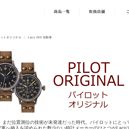
商品一覧
取扱店舗
ドイツ
1.北海道・東北
Lac
DIN8330規格
ロットオリジナル
Laco 200 自動巻
2.関東・甲信越
修
認定
3.中部
サイ
パイロットオリ
ジナル
4.近畿
ギ
パイロットベー
5.中国・四国
購
シック
6.九州・沖縄
会
クロノグラフウ
ォッチ
ネイビーウォッ
チ
年代、まだ位置測位の技術が未発達だった時代。パイロットにと
空軍へ納入を認められた数少ない時計メーカーのひとつがLac