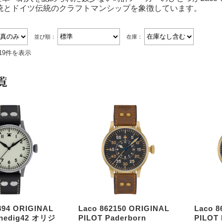
GMTウォッチ
伝統とドイツ伝統のクラフトマンシップを象徴しています。
スクワード/ス
ポーツ
並び順：
在庫：
19件を表示
クラシックウォ
ッチ
覧
ヴィンテージウ
ォッチ
ベルト・ストラ
ップ
廃番モデル(ア
ーカイブ)
894 ORIGINAL
Laco 862150 ORIGINAL
Laco 8
enedig42 オリジ
PILOT Paderborn
PILOT 