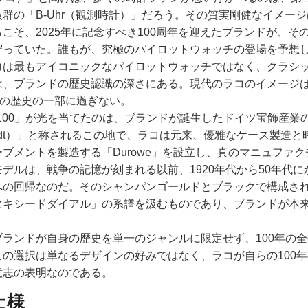
抜群の「B-Uhr（観測時計）」だろう。その質実剛健なイメー
こそ、2025年に記念すべき100周年を迎えたブランドが、
守っていた。誰もが、究極のパイロットウォッチの登場を予想
コは最もアイコニックなパイロットウォッチではなく、クラシッ
は、ブランドの歴史認識の深さにある。現代のラコのイメージは戦
年の歴史の一部に過ぎない。
ion 100」が光を当てたのは、ブランドが誕生したドイツ宝飾
stadt）」と称されるこの地で、ラコは元来、優雅なケース製造
ーブメントを製造する「Durowe」を設立し、真のマニュファ
モデルは、戦争の記憶が刻まれる以前、1920年代から50年代
への回帰なのだ。そのシャンパンゴールドとブラックで構成され
タキシードダイアル」の系譜を汲むものであり、ブランドが本
ブランドが自身の歴史を単一のジャンルに限定せず、100年の
この選択は単なるデザインの好みではなく、ラコが自らの100
意志の表明なのである。
仕様