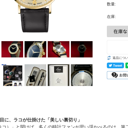
GMTウォッチ
数量:
スクワード/ス
在庫:
ポーツ
クラシックウォ
ッチ
ヴィンテージウ
ォッチ
返品につ
ベルト・ストラ
ップ
廃番モデル(ア
ーカイブ)
節目に、ラコが仕掛けた「美しい裏切り」
o（ラコ）」と聞けば、多くの時計ファンが思い浮かべるのは、