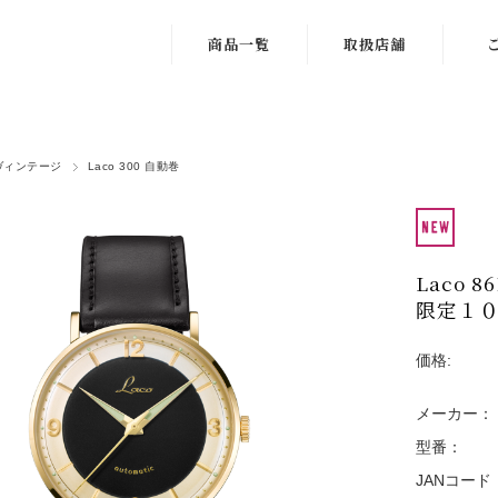
商品一覧
取扱店舗
ドイツ
1.北海道・東北
Lac
DIN8330規格
2.関東・甲信越
修
認定
ヴィンテージ
Laco 300 自動巻
3.中部
サイ
パイロットオリ
ジナル
4.近畿
ギ
パイロットベー
Laco 8
5.中国・四国
購
シック
限定１
6.九州・沖縄
会
クロノグラフウ
価格:
ォッチ
メーカー：
ネイビーウォッ
型番：
チ
JANコード