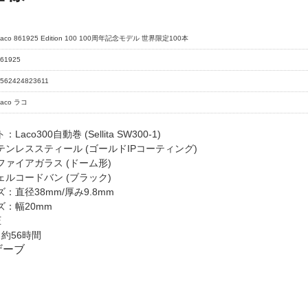
Laco 861925 Edition 100 100周年記念モデル 世界限定100本
61925
562424823611
Laco ラコ
aco300自動巻 (Sellita SW300-1)
ンレススティール (ゴールドIPコーティング)
ァイアガラス (ドーム形)
ルコードバン (ブラック)
：直径38mm/厚み9.8mm
：幅20mm
圧
約56時間
ザーブ