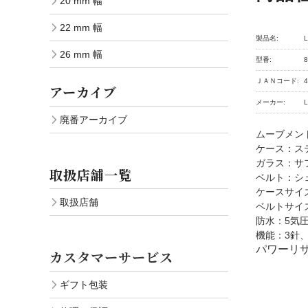
20 mm 幅
22 mm 幅
製品名:
26 mm 幅
型番:
8
ＪＡＮコード:
4
アーカイブ
メーカー:
廃番アーカイブ
ムーブメント：L
ケース：ステ
ガラス：サフ
取扱店舗一覧
ベルト：シェ
ケースサイズ
取扱店舗
ベルトサイズ
防水：5気
機能：3針、
パワーリ
カスタマーサービス
ギフト包装