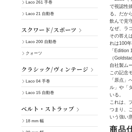
Laco 261 手巻
で視認性
る。だから
Laco 21 自動巻
飲んで見
スクワード/スポーツ
なぜ、ラ
その答え
Laco 200 自動巻
れは100
「Edit
クォーツ
（Gold
自社製ム
クラシック/ヴィンテージ
この記念
「原点」
Laco 04 手巻
ル」や「
Laco 15 自動巻
いる。
これは、
ベルト・ストラップ
つまり、
いう強い
18 mm 幅
商品