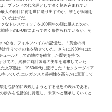
ジは、ブランドの代名詞として深く刻み込まれてい
その最大の節目に何を世に送り出すのか、誰もが固唾を
していたはずだ。
クなドレスウォッチを100周年の顔に選んだのか。
時下のB-Uhrによって強く形作られているが、そ
産業の中心地、フォルツハイムの記憶だ。「黄金の街
と時計作りでその名を馳せていた。さらに1933年には
クチュールとしての地位を確立した歴史を持つ。
にかけての、純粋に時計製造の美学を追求していた
た文字盤は、1930年代に流行した「セクターダイア
来持っていたエレガンスと芸術性を高らかに宣言して
全貌を包括的に表現しようとする意思の表れである。
年の歩みを包括的に肯定し、未来へと継承していくと