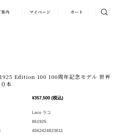
ご案内
マイページ
カート
oについて
理・保証
ズガイド
フト包装
61925 Edition 100 100周年記念モデル 世界
入者特典
００本
社概要
¥357,500
(税込)
Laco ラコ
861925
：
4562424823611