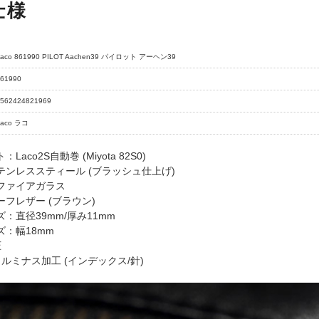
仕様
Laco 861990 PILOT Aachen39 パイロット アーヘン39
61990
562424821969
Laco ラコ
aco2S自動巻 (Miyota 82S0)
テンレススティール (ブラッシュ仕上げ)
ファイアガラス
フレザー (ブラウン)
：直径39mm/厚み11mm
：幅18mm
圧
ルミナス加工 (インデックス/針)