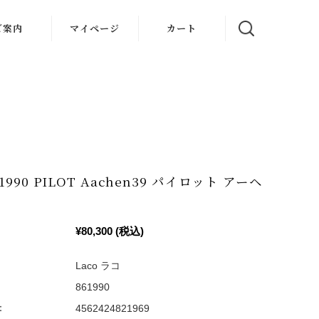
ご案内
マイページ
カート
oについて
理・保証
ズガイド
フト包装
61990 PILOT Aachen39 パイロット アーヘ
入者特典
社概要
¥80,300
(税込)
Laco ラコ
861990
：
4562424821969