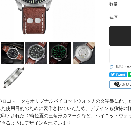
GMTウォッチ
数量:
スクワード/ス
在庫:
ポーツ
クラシックウォ
ッチ
ヴィンテージウ
ォッチ
返品につ
ベルト・ストラ
ップ
廃番モデル(ア
ーカイブ)
」のロゴマークをオリジナルパイロットウォッチの文字盤に配し
した使用目的のために製作されていたため、デザインも独特の
に印字された12時位置の三角形のマークなど、パイロットウォ
できるようにデザインされています。