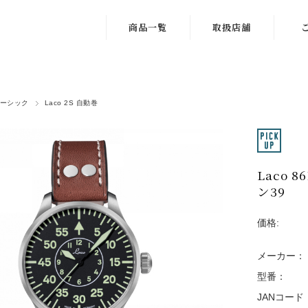
商品一覧
取扱店舗
ドイツ
1.北海道・東北
Lac
DIN8330規格
2.関東・甲信越
修
認定
ーシック
Laco 2S 自動巻
3.中部
サイ
パイロットオリ
ジナル
4.近畿
ギ
パイロットベー
Laco 8
5.中国・四国
購
シック
ン39
6.九州・沖縄
会
クロノグラフウ
価格:
ォッチ
メーカー：
ネイビーウォッ
型番：
チ
JANコード