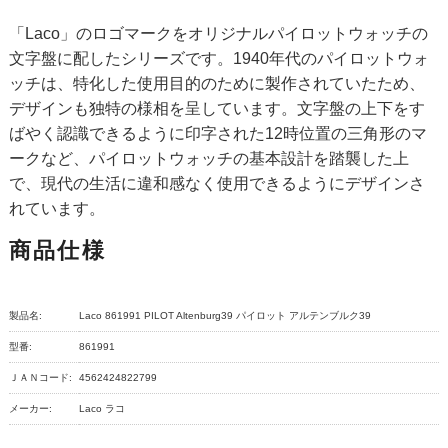
「Laco」のロゴマークをオリジナルパイロットウォッチの
文字盤に配したシリーズです。1940年代のパイロットウォ
ッチは、特化した使用目的のために製作されていたため、
デザインも独特の様相を呈しています。文字盤の上下をす
ばやく認識できるように印字された12時位置の三角形のマ
ークなど、パイロットウォッチの基本設計を踏襲した上
で、現代の生活に違和感なく使用できるようにデザインさ
れています。
商品仕様
製品名:
Laco 861991 PILOT Altenburg39 パイロット アルテンブルク39
型番:
861991
ＪＡＮコード:
4562424822799
メーカー:
Laco ラコ