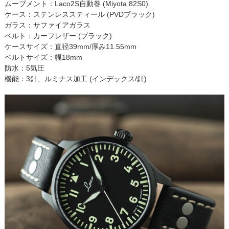
ムーブメント：Laco2S自動巻 (Miyota 82S0)
ケース：ステンレススティール (PVDブラック)
ガラス：サファイアガラス
ベルト：カーフレザー (ブラック)
ケースサイズ：直径39mm/厚み11.55mm
ベルトサイズ：幅18mm
防水：5気圧
機能：3針、ルミナス加工 (インデックス/針)