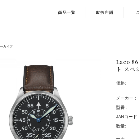
商品一覧
取扱店舗
ドイツ
1.北海道・東北
Lac
DIN8330規格
2.関東・甲信越
修
認定
ーカイブ
3.中部
サイ
パイロットオリ
Laco 8
ジナル
ト スペ
4.近畿
ギ
パイロットベー
5.中国・四国
購
価格:
シック
6.九州・沖縄
会
クロノグラフウ
メーカー：
ォッチ
型番：
JANコード
ネイビーウォッ
チ
数量: