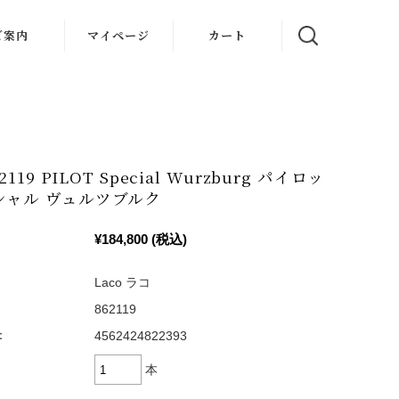
ご案内
マイページ
カート
oについて
理・保証
ズガイド
62119 PILOT Special Wurzburg パイロッ
シャル ヴュルツブルク
フト包装
入者特典
¥184,800
(税込)
社概要
Laco ラコ
862119
：
4562424822393
本