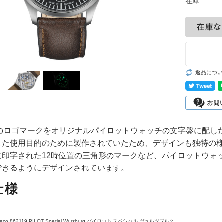
GMTウォッチ
在庫:
スクワード/ス
ポーツ
クラシックウォ
ッチ
返品につ
ヴィンテージウ
ォッチ
ベルト・ストラ
」のロゴマークをオリジナルパイロットウォッチの文字盤に配し
ップ
した使用目的のために製作されていたため、デザインも独特の
廃番モデル(ア
に印字された12時位置の三角形のマークなど、パイロットウォ
ーカイブ)
できるようにデザインされています。
仕様
Laco 862119 PILOT Special Wurzburg パイロット スペシャル ヴュルツブルク