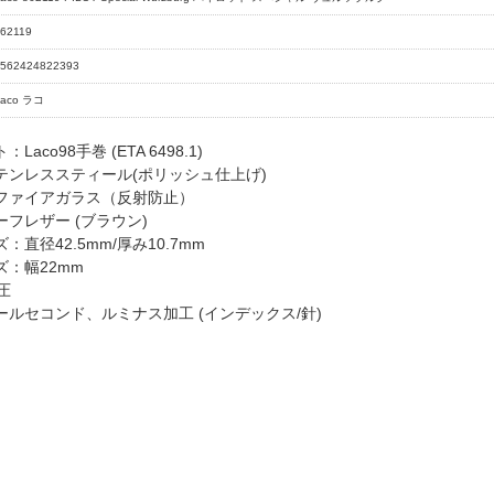
62119
562424822393
Laco ラコ
aco98手巻 (ETA 6498.1)
テンレススティール(ポリッシュ仕上げ)
ファイアガラス（反射防止）
フレザー (ブラウン)
：直径42.5mm/厚み10.7mm
：幅22mm
圧
ールセコンド、ルミナス加工 (インデックス/針)